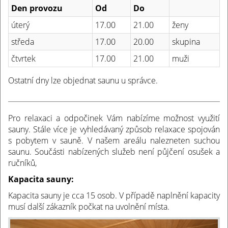
Den provozu
Od
Do
úterý
17.00
21.00
ženy
středa
17.00
20.00
skupina
čtvrtek
17.00
21.00
muži
Ostatní dny lze objednat saunu u správce.
Pro relaxaci a odpočinek Vám nabízíme možnost využití
sauny. Stále více je vyhledávaný způsob relaxace spojován
s pobytem v sauně. V našem areálu nalezneten suchou
saunu. Součásti nabízených služeb není půjčení osušek a
ručníků,
Kapacita sauny:
Kapacita sauny je cca 15 osob. V případě naplnění kapacity
musí další zákazník počkat na uvolnění místa.