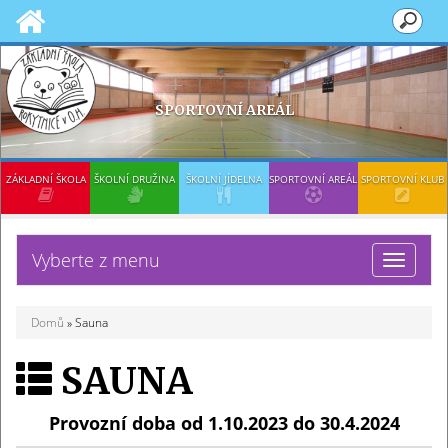
SPORTOVNÍ AREÁL
ZÁKLADNÍ ŠKOLA
ŠKOLNÍ DRUŽINA
ŠKOLNÍ JÍDELNA
SPORTOVNÍ AREÁL
SPORTOVNÍ KLUB
Vyberte z menu
Toggle
navigat
Domů
» Sauna
SAUNA
Provozní doba od 1.10.2023 do 30.4.2024