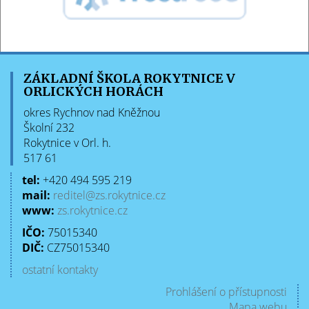
ZÁKLADNÍ ŠKOLA ROKYTNICE V
ORLICKÝCH HORÁCH
okres Rychnov nad Kněžnou
Školní 232
Rokytnice v Orl. h.
517 61
tel:
+420 494 595 219
mail:
reditel@zs.rokytnice.cz
www:
zs.rokytnice.cz
IČO:
75015340
DIČ:
CZ75015340
ostatní kontakty
Prohlášení o přístupnosti
Mapa webu