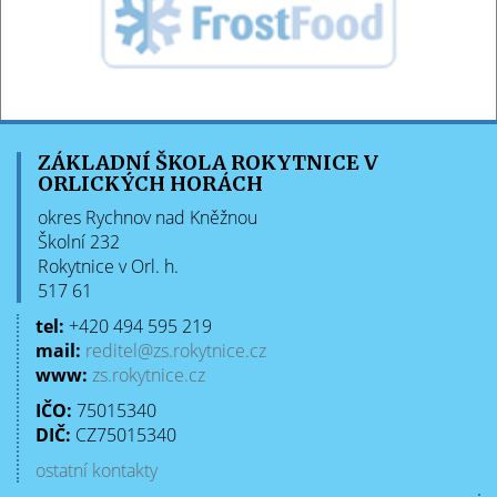
ZÁKLADNÍ ŠKOLA ROKYTNICE V
ORLICKÝCH HORÁCH
okres Rychnov nad Kněžnou
Školní 232
Rokytnice v Orl. h.
517 61
tel:
+420 494 595 219
mail:
reditel@zs.rokytnice.cz
www:
zs.rokytnice.cz
IČO:
75015340
DIČ:
CZ75015340
ostatní kontakty