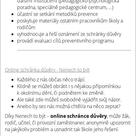
dalšími institucemi (pedagogicko-psychologická
poradna, speciálně pedagogické centrum, ...)
účastní se setkání metodiků prevence
poskytuje materiály ostatním pracovníkům školy a
rodičům
vyhodnocuje a řeší oznámení ze schránky důvěry
provádí evaluaci cílů preventivního programu
Online schránka důvěry - Nenech to být
Každého z nás občas něco trápí.
Klidně se můžeš obrátit i s nějakou připomínkou
k okolnímu dění, či podnětem ke změně.
Ale také zde můžeš svobodně vyjádřit svůj názor.
Anebo by ses nás možná chtěl/a na něco zeptat?
Díky Nenech to být –
online schránce důvěry
, může žák,
rodič, učitel, či provozní zaměstnanec anonymně upozornit
na jakýkoliv problém a usnadnit tak škole jeho řešení.