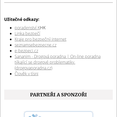
Užitečné odkazy:
poradenství K
HK
Linka bezpečí
Kraje pro bezpečný internet
seznamsebezpecne.cz
e-bezpeci.cz
Sananim - Drogová poradna | On-line poradna
týkající se drogové problematiky.
(drogovaporadna.cz)
Člověk v tísni
PARTNEŘI A SPONZOŘI