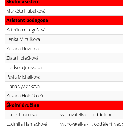
Školní asistent
Markéta Hubálková
Asistent pedagoga
Kateřina Gregušová
Lenka Mihulková
Zuzana Novotná
Zlata Holečková
Hedvika Jirušková
Pavla Michálková
Hana Vyvlečková
Zuzana Holečková
Školní družina
Lucie Toncrová
vychovatelka - I. oddělení
Ludmila Hamáčková
vychovatelka - II. oddělení, vedou