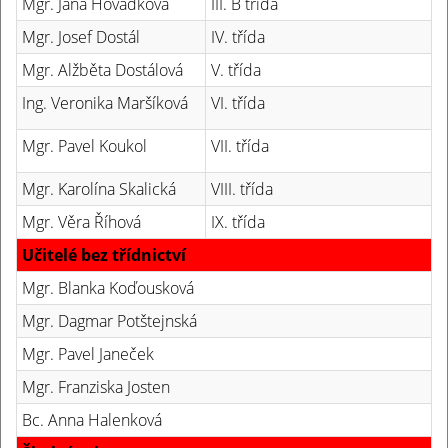
Mgr. Jana Hovádková
III. B třída
Mgr. Josef Dostál
IV. třída
Mgr. Alžběta Dostálová
V. třída
Ing. Veronika Maršíková
VI. třída
Mgr. Pavel Koukol
VII. třída
Mgr. Karolína Skalická
VIII. třída
Mgr. Věra Říhová
IX. třída
Učitelé bez třídnictví
Mgr. Blanka Koďousková
Mgr. Dagmar Potštejnská
Mgr. Pavel Janeček
Mgr. Franziska Josten
Bc. Anna Halenková